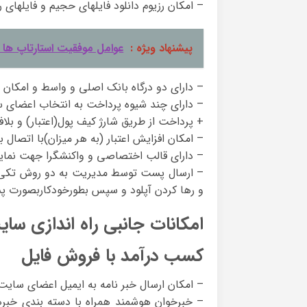
– امکان رزیوم دانلود فایلهای حجیم و فایلهای ر
پیشنهاد ویژه :
عوامل موفقیت استارتاپ ها د
– دارای دو درگاه بانک اصلی و واسط و امکان 
– دارای چند شیوه پرداخت به انتخاب اعضای سا
+ پرداخت از طریق شارژ کیف پول(اعتبار) و بلافا
– امکان افزایش اعتبار (به هر میزان)با اتصال ب
– دارای قالب اختصاصی و واکنشگرا جهت نمای
– ارسال پست توسط مدیریت به دو روش تکی و
و رها کردن آپلود و سپس بطورخودکاربصورت پ
امکانات جانبی راه اندازی سا
کسب درآمد با فروش فایل
– امکان ارسال خبر نامه به ایمیل اعضای سای
– خبرخوان هوشمند همراه با دسته بندی خبره