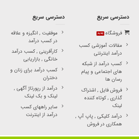
دسترسی سریع
دسترسی سریع
فروشگاه
موفقیت , انگیزه و علاقه
در کسب درآمد
مقالات آموزشی کسب
کارآفرینی , کسب درآمد
درآمد اینترنتی
خانگی , بازاریابی
کسب درآمد از شبکه
کسب درآمد برای زنان و
های اجتماعی و پیام
دختران
رسان ها
درآمد از رپورتاژ آگهی ,
فروش فایل , اشتراک
لینک و بک لینک
گذاری , کوتاه کننده
لینک
سایر راههای کسب
درآمد از اینترنت
درآمد کلیکی , پاپ آپ ,
همکاری در فروش