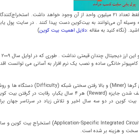
بر اساس پروتکل یا همان قوانین بیت کوین، فقط تعداد ۲۱ میلیون واحد از آن وجود خواهد داشت. استخراج‌کنند
ه وسیله آن می‌توانند به بیت‌کوین دست پیدا کنند . در سایت پول یاب
د. (نگاه کنید به مقاله :
دلایل اهمیت بیت کوین
)
شروع کار بیت کوین بسیار آرام و 
داشتن یک کامپیوتر خانگی ساده و نصب یک نرم افزار به آسانی می توانست اقدا
کم کم با اقبال کاربران و افزایش تعداد استخراج گرها (Miner) و بالا رفتن سختی شبکه (Difficulty) دستگاه
های جایگزین دیگری معرفی شد. ضمنا با نصف شدن جایزه (Reward) هر ۴ سال یکبار، رقابت در گرفتن بیت 
یت کوین در دو سه سال اخیر و تلاش زیاد در سرتاسر جهان برا
حالا با ظهور مدارهای مجتمع با کاربرد خاص (Application-Specific Integrated Circuit) استخراج بیت کوین 
ر سخت و هزینه بر شده است.