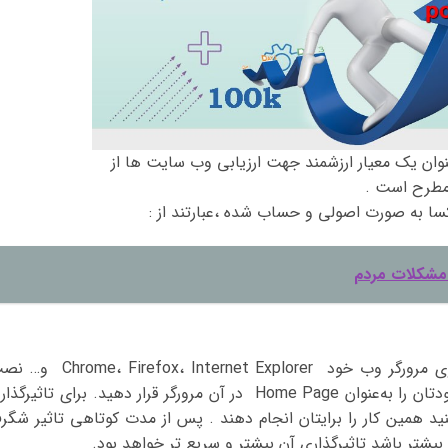
وان یک معیار ارزشمند جهت ارزیابی وب سایت ها از
 مطرح است .
کسا به صورت اصولی و حساب شده ،عبارتند از :
 مشکلات مردم
در گام اول، باید نوارابزار سایت الکسا را بر روی مرورگر وب خود irefox، Internet Explorer
کنید. بعد از نصب نوار ابزار، حتماً وب‌سایت خودتان را به‌عنوان Home Page در آن مرورگر قرار دهید. برای تاثیرگ
نید همین کار را برایتان انجام دهند . پس از مدت کوتاهی تاثیر شگر
 بیشتر باشد تاثیرگذاری آن بیشتر و سریع تر خواهد بود.