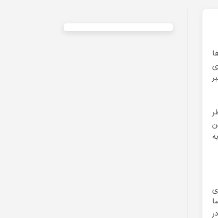
ا
ی
ر
ر
ن
ه
ی
ا
ر