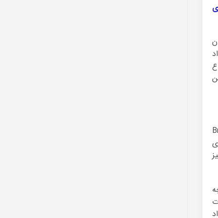
ی
ن
د
ع
ترین
Brewster K و بروس گلیت Bruce
ی
ز
ه
ت
د