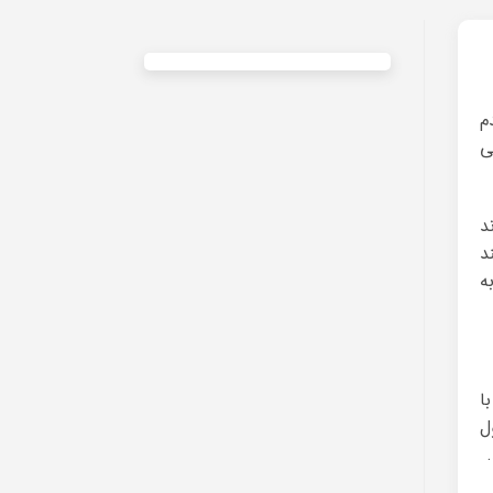
م
ی
د
د
ه
ا
ل