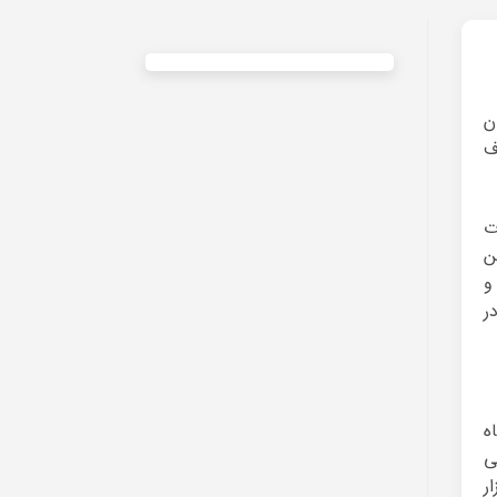
ن
ف
ت
ن
و
ر
ه
ی
ر