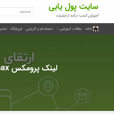
Ski
سایت پول یابی
t
جستجو
برای:
conten
آموزش کسب درآمد از اینترنت
خانه
مقالات آموزشی
استخدام و کاریابی
فروشگاه
تماس 
لینک پرومکس Link Promax چیست ؟ آموزش کامل بک لینک پرومکس