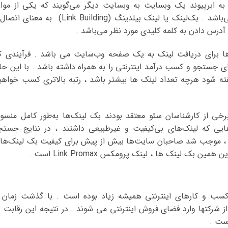
 لینک یا پیوند ورودی Backlink یاInlink به ابرپیوند یک وبسایت به وبسایت دیگر می‌گویند که یکی از موا
تعیین‌کننده میزان بهینه‌سازی موتور جستجو می‌باشد . بک‌لینک یا لینک بیلدینگ (Link Building) به معنا
درس دادن به کلمه کلیدی مورد نظر می‌باشد .
ت‌ها برای دریافت لینک به یک صفحه وب‌سایت می باشد . فرآیندی ک
ی جستجو و کسب درآمد اینترنتی را به همراه داشته باشد . با این حا
ه شود هرچه تعداد لینک ها بیشتر باشد ، رتبه بالاتری کسب خواهی
نگوئن ، برخی از کارشناسان سئو معتقد بودند بک لینک‌ها به‌طور کامل منسو
ایی که لینک‌های بی‌کیفیت و غیرطبیعی داشتند ، در نتایج جستج
نه ، موجب شد صاحبان سایت‌ها بیش از پیش برای کیفیت بک‌ لینک‌ها
بک لینک ها ، لینک پرومکس Link Promax است .
سب و کارهای اینترنتی همیشه زیاد بوده است . با گذشت زمان 
 شرکتها وارد فضای فروش اینترنتی می شوند . در نتیجه این رقابت ب
ست .