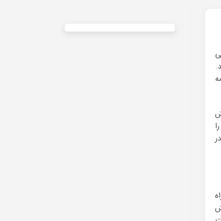
ی
.
ه
ش
ا
ر
ه
ش
ت