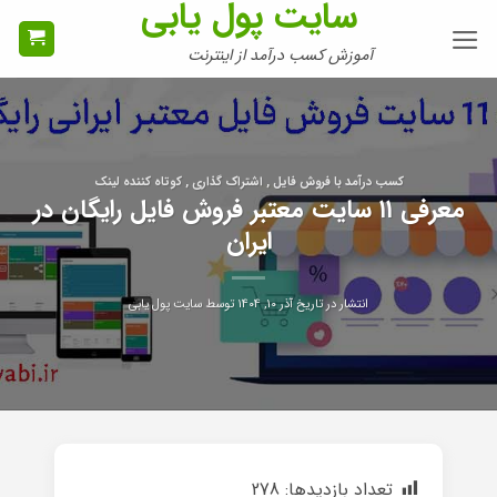
سایت پول یابی
Ski
t
آموزش کسب درآمد از اینترنت
conten
کسب درآمد با فروش فایل , اشتراک گذاری , کوتاه کننده لینک
معرفی ۱۱ سایت معتبر فروش فایل رایگان در
ایران
انتشار در تاریخ
آذر ۱۰, ۱۴۰۴
توسط
سایت پول یابی
تعداد بازدیدها:
278