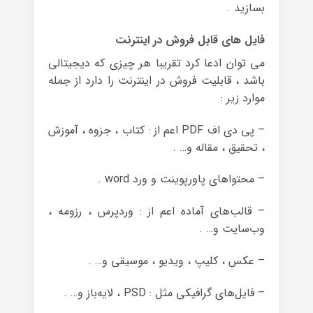
بسازید .
فایل های قابل فروش در اینترنت
می توان ادعا کرد تقریبا هر چیزی که دیجیتالی
باشد ، قابلیت فروش در اینترنت را دارد از جمله
موارد زیر :
– پی دی اف PDF اعم از : کتاب ، جزوه ، آموزش
، تحقیق ، مقاله و… .
– محتواهای پاورپوینت و ورد word .
– قالب‌های آماده اعم از : وردپرس ، رزومه ،
وب‌سایت و… .
– عکس ، کلیپ ، ویدیو ، موسیقی و… .
– فایل‌های گرافیکی مثل : PSD ، لایه‌باز و… .