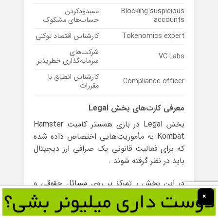
Blocking suspicious
مسدودکردن
accounts
حساب‌های مشکوک
Tokenomics expert
کارشناس اقتصاد توکنی
شرکت‌های
VC Labs
سرمایه‌گذاری خطرپذیر
کارشناس انطباق با
Compliance officer
مقررات
معرفی کارت‌های بخش Legal
بخش Legal در بازی همستر کامبت Hamster
Kombat به مأموریت‌هایی اختصاص داده شده
که برای فعالیت قانونی یک صرافی ارز دیجیتال
باید در نظر گرفته شوند .
در این بخش ، تمرکز بر روی مسائل حقوقی و
انطباق با مقررات مربوط به صرافی‌های ارز
×
دیجیتال است . این شامل مواردی مانند احراز