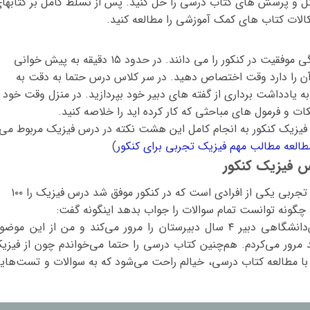
ئل و پرسش های کتاب درسی را حل کنید. پس از تسلط کامل بر کتابها
الات کتاب های کمک آموزشی را مطالعه کنید.
اساتید فیزیک سالها تجربه تدریس و نیز چگونگی موفقیت در کنکور را می دانند. در حدود ۱۵ دقیقه به پیش خوانی
آن را دارد وقت اختصاص دهید. در سر کلاس درس حتما به دقت به
یادداشت برداری از گفته های دبیر خود بپردازید. در منزل وقت خود ر
کات و فرمول های مباحثی که کار کرده اید را خلاصه کنید.
 فیزیک کنکور به انجام کامل این هشت نکته در درس فیزیک مربوط می
طالعه مطالب مهم فیزیک تجربی برای کنکور
)
س فیزیک کنکور
خانم مهلا میرزایی رتبه‌ی ۷۱ منطقه‌ ۱ رشته‌ علوم تجربی یکی از افرادی است که در کنکور موفق شد درس فیزیک را ۱۰۰
 چگونه توانست تمام سوالات را جواب بدهد اینگونه گفت:
درس هر روز را همان روز می‌خواندم. در پیش‌دانشگاهی دبیر ۴ سال دبیرستان را مرور می‌کند و من از این مو
 مرور می‌کردم. هم‌چنین کتاب درسی را حتما می‌خواندم چون از فیزی
 مطالعه‌ کتاب درسی، خیالم راحت می‌شود که به سوالات و تست‌های