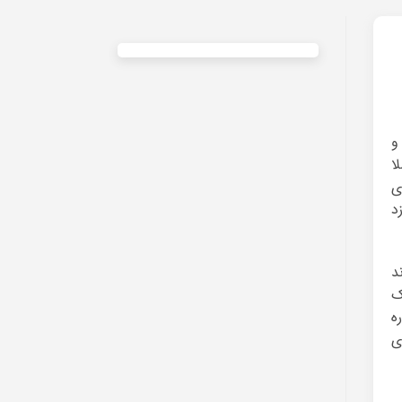
و
ا
ی
د
د
یک
ه
ی