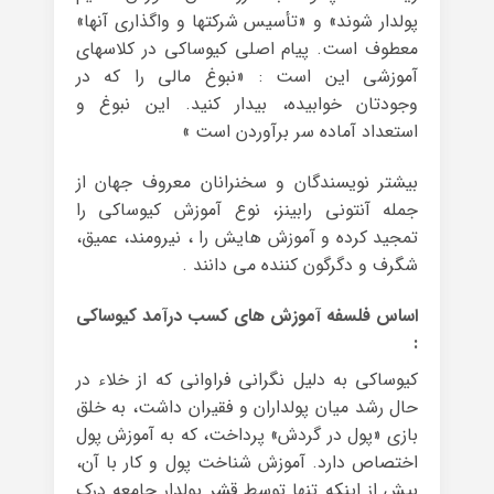
پولدار شوند» و «تأسیس شرکت‏ها و واگذاری آن‏ها»
معطوف است. پیام اصلی کیوساکی در کلاس‏های
آموزشی این است : «نبوغ مالی را که در
وجودتان خوابیده، بیدار کنید. این نبوغ و
استعداد آماده سر برآوردن است »
بیشتر نویسندگان و سخنرانان معروف جهان از
جمله آنتونی رابینز، نوع آموزش کیوساکی را
تمجید کرده و آموزش هایش را ، نیرومند، عمیق،
شگرف و دگرگون کننده می دانند .
اساس فلسفه آموزش های کسب درآمد کیوساکی
:
کیوساکی به دلیل نگرانی فراوانی که از خلاء در
حال رشد میان پولداران و فقیران داشت، به خلق
بازی «پول در گردش» پرداخت، که به آموزش پول
اختصاص دارد. آموزش شناخت پول و کار با آن،
بیش از اینکه تنها توسط قشر پولدار جامعه درک