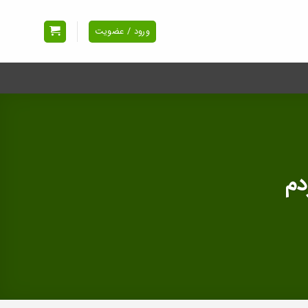
ورود / عضویت
دم