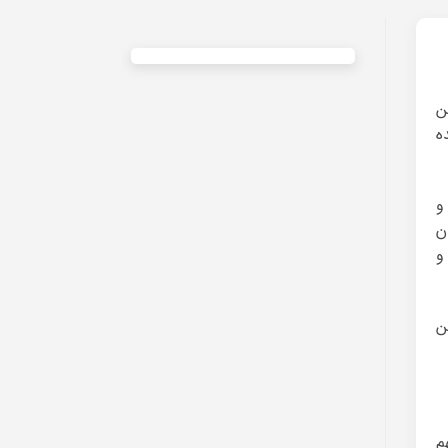
ن
ه
و
ن
و
ن
م