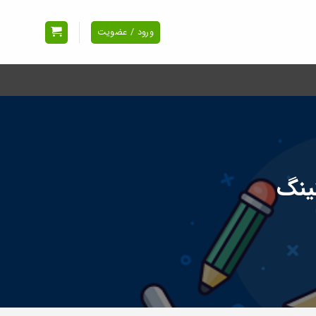
ورود / عضویت
تینگ