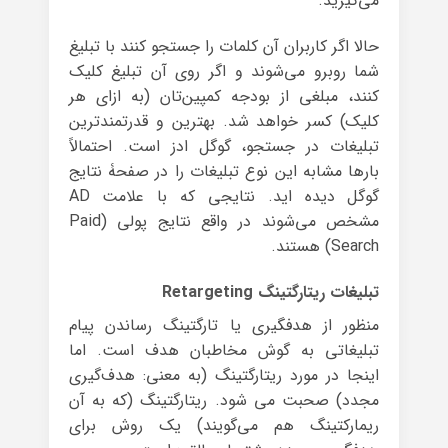
می‌گیرید.
حالا اگر کاربران آن کلمات را جستجو کنند با تبلیغ
شما روبرو می‌شوند و اگر روی آن تبلیغ کلیک
کنند، مبلغی از بودجه کمپین‌تان (به ازای هر
کلیک) کسر خواهد شد. بهترین و قدرتمندترین
تبلیغات در جستجو، گوگل ادز است. احتمالاً
بارها مشابه این نوع تبلیغات را در صفحۀ نتایج
گوگل دیده اید. نتایجی که با علامت AD
مشخص می‌شوند در واقع نتایج پولی (Paid
Search) هستند.
تبلیغات ریتارگتینگ Retargeting
منظور از هدفگیری یا تارگتینگ رساندن پیام
تبلیغاتی به گوش مخاطبان هدف است. اما
اینجا در مورد ریتارگتینگ (به معنی: هدف‌گیری
مجدد) صحبت می شود. ریتارگتینگ (که به آن
ریمارکتینگ هم می‌گویند) یک روش‌ برای