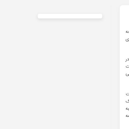
ه
ی
ر
ت
ی
ت
ک
ه
ه