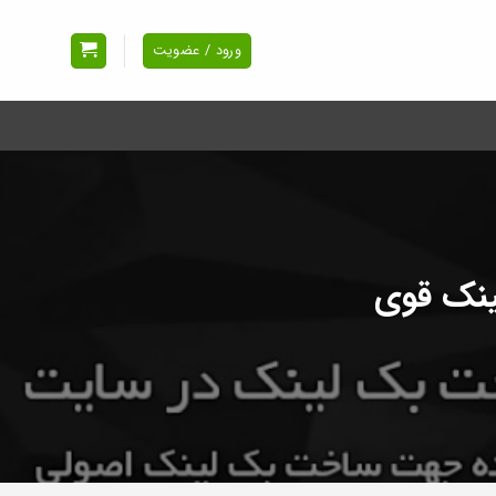
ورود / عضویت
نک قوی