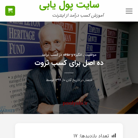
سایت پول یابی
Ski
t
آموزش کسب درآمد از اینترنت
conten
موفقیت , انگیزه و علاقه در کسب درآمد
ده اصل برای کسب ثروت
انتشار در تاریخ
آبان ۱۰, ۱۳۹۹
توسط
تعداد بازدیدها:
17