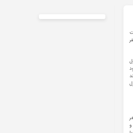
ت
ر
ل
د
د
ل
ر
و
ا