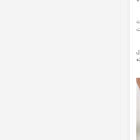
ت
ت
ل
ه