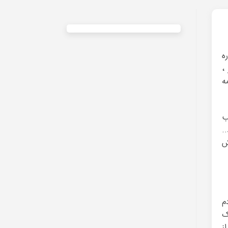
ه
،
ه
ب
.
ش
م
ذشته یک
ز