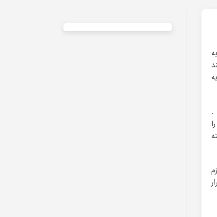
ه
د
ه
.
ا
ه
م
ر