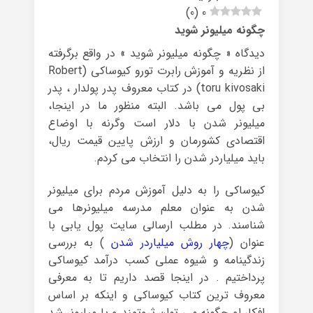
)
0
(
0
چگونه میلیونر شوید
دیدگاه « چگونه میلیونر شوید » در واقع برگرفته
از نظریه و آموزش رابرت تورو کیوساکی (Robert
toru kivosaki) در کتاب معروف پدر پولدار ، پدر
بی پول می باشد. البته منظور ما در اینجا،
میلیونر شدن با دلار است وگرنه با اوضاع
اقتصادی کشورمان و ارزش پایین قیمت ریال،
باید میلیاردر شدن را انتخاب می کردم.
کیوساکی را به دلیل آموزش مردم برای میلیونر
شدن به عنوان معلم مدرسه میلیونرها می
شناسند. در مطلب ارسالی سایت پول یابی با
عنوان (
چهار روش میلیاردر شدن
) به بررسی
زندگینامه و شیوه عملی کسب درآمد کیوساکی
پرداختیم . در اینجا قصد داریم تا به معرفی
معروف ترین کتاب کیوساکی و اینکه بر اساس
افکار او چگونه می توان ثروتمند و یا میلیونر شد