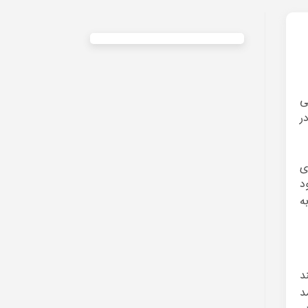
ی
ر
ی
د
ه
د
د