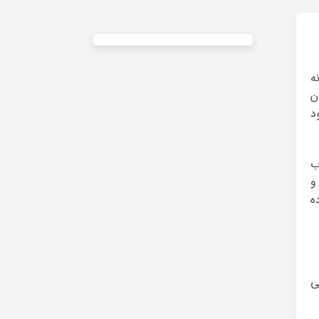
ه
ن
د
ب
و
ه
ی