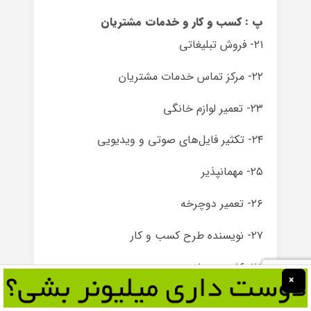
پ : کسب و کار و خدمات مشتریان
۲۱- فروش تبلیغاتی
۲۲- مرکز تماس خدمات مشتریان
۲۳- تعمیر لوازم خانگی
۲۴- تکثیر فایل‌های صوتی و ویدیویی
۲۵- مهمانپذیر
۲۶- تعمیر دوچرخه
۲۷- نویسنده‌ طرح کسب و کار
۲۸- کابینت ساز
×
۲۹- دادزن (تبلیغ کننده ) جلوی مغازه ها و