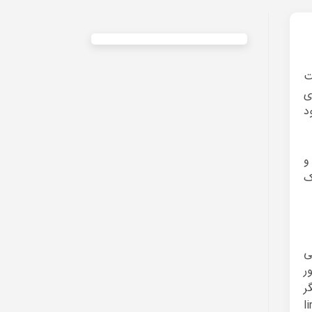
ت
ی
د
و
ک
ی
ر
ر
ل رنگ ، نوع ، اندازه و امکانات ویژه مانند لینک link