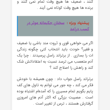
کنند ، ضعیف ها هیچ وقت تمام نمی کنند و
برنده ها هیچ وقت کوتاه نمی آیند .
پیشنهاد ویژه :
سخنان حکیمانه موثر در
کسب درآمد
اگر می خواهی قوی و ثروت مند باشی یا ضعیف
و فقیر؟ خودت باید انتخاب کنی چگونه زندگی
ات را بسازی . ﺍﺯ ﺑﺮﺗﺮﺍﻧﺪ ﺭﺍﺳﻞ ﭘﺮﺳﯿﺪﻧﺪ : ﭼﺮﺍ ﯾﮏ
ﺁﺩﻡ ﻣﺘﻌﺼﺐ ﻣﯽ ﺗﺮﺳﺪ ﻧﺴﺒﺖ ﺑﻪ ﺍﻋﺘﻘﺎﺩﺍﺗﺶ ﺷﮏ
ﮐﻨﺪ ﻭ ﺭﺍﻫﺶ ﺭﺍ ﺍﺻﻼﺡ ﮐﻨﺪ ؟
ﺑﺮﺗﺮﺍﻧﺪ ﺭﺍﺳﻞ ﺟﻮﺍﺏ داد : ﭼﻮﻥ ﻫﻤﯿﺸﻪ ﺑﺎ ﺧﻮﺩش
ﻓﮑﺮ ﻣﯽ ﮐﻨﺪ ، ﭼﻪ ﺟﻮﺭ ﻣﯽ ﺗﻮﺍﻧﻢ ﺑﻪ ﺗﺎﻭل های ﮐﻒ
ﭘﺎﯾﻢ ﺑﮕﻮﯾﻢ ﺗﻤﺎﻡ ﻣﺴﯿﺮﯼ ﺭﺍ ﮐﻪ ﺁﻣﺪﻩﺍﻡ ﺍﺷﺘﺒﺎﻩ ﺑﻮﺩﻩ
ﺍﺳﺖ . ﻣﺼﯿﺒﺖ ﺑﺰﺭگی ﮐﻪ ﺍﮐﺜﺮ ﺁﺩﻡ ﻫﺎﯼ ﺍﻣﺮﻭﺯﯼ
ﮔﺮﻓﺘﺎﺭﺵ هستند ، ترس از تغییر است .