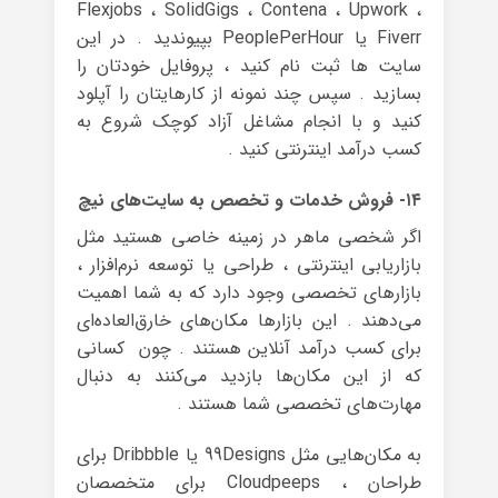
Flexjobs ، SolidGigs ، Contena ، Upwork ،
Fiverr یا PeoplePerHour بپیوندید . در این
سایت ها ثبت نام کنید ، پروفایل خودتان را
بسازید . سپس چند نمونه از کارهایتان را آپلود
کنید و با انجام مشاغل آزاد کوچک شروع به
کسب درآمد اینترنتی کنید .
۱۴- فروش خدمات و تخصص به سایت‌های نیچ
اگر شخصی ماهر در زمینه خاصی هستید مثل
بازاریابی اینترنتی ، طراحی یا توسعه نرم‌افزار ،
بازارهای تخصصی وجود دارد که به شما اهمیت
می‌دهند . این بازارها مکان‌های خارق‌العاده‌ای
برای کسب درآمد آنلاین هستند . چون کسانی
که از این مکان‌ها بازدید می‌کنند به دنبال
مهارت‌های تخصصی شما هستند .
به مکان‌هایی مثل 99Designs یا Dribbble برای
طراحان ، Cloudpeeps برای متخصصان