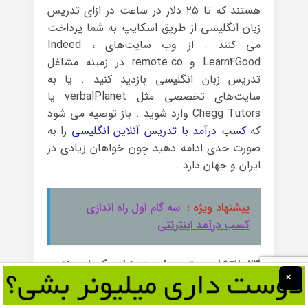
هستند که تا ۲۵ دلار در ساعت در ازای تدریس
زبان انگلیسی از طریق اسکایپ به شما پرداخت
می کنند . از وب سایت‌های Indeed ،
Learn4Good و remote.co در زمینه مشاغل
تدریس زبان انگلیسی بازدید کنید . یا به
سایت‌های تخصصی مثل verbalPlanet یا
Chegg Tutors وارد شوید . باز توصیه می شود
که
کسب درآمد با تدریس آنلاین انگلیسی
را به
صورت جدی ادامه دهید چون خواهان زیادی در
ایران و جهان دارد .
پیشنهاد ویژه :
سه گام اول راه اندازی
کسب درآمد اینترنتی
۲۳- انتشار پست مهمان به عنوان یک نویسنده
×
آزاد
اگر قلم خوبی دارید و در یک زمینه تخصص