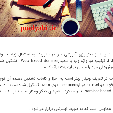
د و یا از تکنولوژی آموزشی سر در بیاورید، به احتمال زیاد با واژ
وبینارWebinar آشنایی خواهید داشت . وبینار از ترکیب دو واژه وب و سمینارeb Based Seminar
‌های خود را مبتنی بر اینترنت ارائه کنیم.
ت تر تعریف وبینار بهتر است به اجزا و کلمات تشکیل دهنده‌ آن توج
کنید متوجه همه چیز خواهید شد . وبینار در واقع از دو لغت «سمینار»seminar «وب»web تشکیل شده است . 
را می توان یک « سمینار مبتنی بر وب » seminar-based web تعریف کرد . نام‌های دیگر وبینار عبارتند از : «سمی
یا همایش است که به صورت اینترنتی برگزار می‌شود .