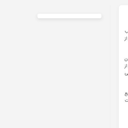
ب
ز
ن
ز
ی
ع
ت