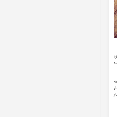
ه
W تشکیل شده
ه
وبینار
نار