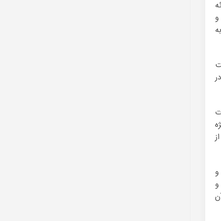
ه
و
ه
 شرکت
ر
ت
ه
ز
و
و
ن