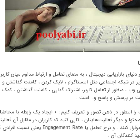
ور کلی ، واژه اینگیجمنت Engagement در دنیای بازاریابی دیجیتال ، به معنای تعامل و ارتباط مداوم میان کاربر
ربر در شبکه اجتماعی مثل اینستاگرام ، لایک کردن ، کامنت گذاشتن و ب
. اما در دنیای وب ‌، منظور از تعامل کاربر، اشتراک گذاری ، کامنت گذاشتن ، کمک 
کت در پرسش و پاسخ و… است .
را اینطور در ذهن تصور و تعریف کنیم : « ایجاد یک رابطه با مخاطبا
ا محتوا و دیگر فعالیت‌هایتان ، کاری کنید که کاربران در مقابل آن فعالیت
از خود نشان دهند و با شما ارتباط نزدیک‌تری برقرار کنند . و نرخ تعامل یا Engagement Rate یعنی نسبت ا
ید کنندگان آن .