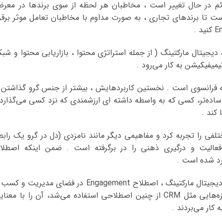
ائم در حال تغییر است ، مخاطبان هر لحظه از سوی برندها در معر
م است تا برندهای تجاری ، به صورت مداوم با مخاطبان تعامل موثر برقرا
بی ، تبلیغات ، دیجیتال مارکتینگ ( از جمله استراتژی محتوا ، بازاریابی محتوا و شب
میفیکیشن به کار می‌رود .
واژه‌ Engagement دارای ریشه‌ فرانسوی است . نخستین کاربردهایش ، بیشتر از جنس گرو گذاشتن
ساده‌تر، کسی که به واسطه‌ داشته‌ ای ارزشمندی که نزد کسی می‌گذارد 
 کند .
فی را تجربه کرد و مفاهیمی دیگر مانند نامزدی (دل در گرو یک رابط
عالیت و درگیری ذهنی را در برگرفته است . ضمن اینکه اصطلا
تا قبل از توسعه فناوری اطلاعات و رواج یافتن دیجیتال مارکتینگ ، اصطلاح Engagement در فضای مدیریت و
کار، کمتر به‌کار می‌رفت . اگر هم گاهی در حوزه‌هایی مثل CRM از چنین اصطلاحی استفاده می‌شد، آن را با معن
کار می‌بردند .