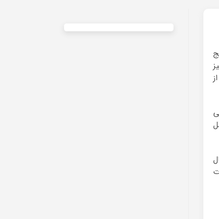
ج
ز
ز
ی
ل
 دیجیتال
ت