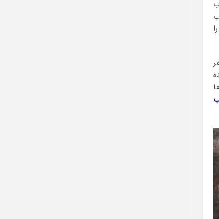
ب
ب
ا
ر
ه
ا
ب