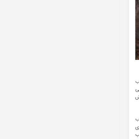
ب
ی
ی گوش
ب
ی
ب