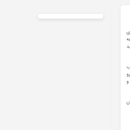
ی
ه
د
ب
و
و
ن