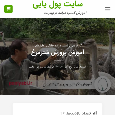
سایت پول یابی
Ski
t
آموزش کسب درآمد از اینترنت
conten
کارآفرینی , کسب درآمد خانگی , بازاریابی
آموزش پرورش شترمرغ
انتشار در تاریخ
آبان ۲۱, ۱۴۰۰
توسط
سایت پول یابی
تعداد بازدیدها:
26