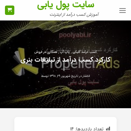
سایت پول یابی
Ski
t
آموزش کسب درآمد از اینترنت
conten
کسب درآمد کلیکی , پاپ آپ , همکاری در فروش
کارکرد کسب درآمد از تبلیغات بنری
انتشار در تاریخ
شهریور ۲۹, ۱۳۹۸
توسط
تعداد بازدیدها:
14