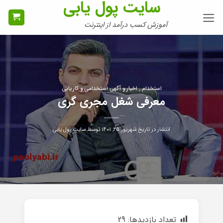
سایت پول یابی
Ski
t
آموزش کسب درآمد از اینترنت
conten
استخدام , اخبار و آگهی استخدامی و کاریابی
معرفی شغل مجری گری
انتشار در تاریخ
شهریور ۲۵, ۱۴۰۱
توسط
سایت پول یابی
تعداد بازدیدها:
29